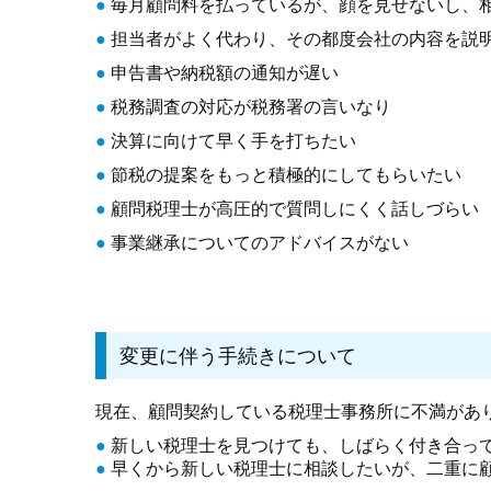
●
毎月顧問料を払っているが、顔を見せないし、
●
担当者がよく代わり、その都度会社の内容を説
●
申告書や納税額の通知が遅い
●
税務調査の対応が税務署の言いなり
●
決算に向けて早く手を打ちたい
●
節税の提案をもっと積極的にしてもらいたい
●
顧問税理士が高圧的で質問しにくく話しづらい
●
事業継承についてのアドバイスがない
変更に伴う手続きについて
現在、顧問契約している税理士事務所に不満があ
●
新しい税理士を見つけても、しばらく付き合っ
●
早くから新しい税理士に相談したいが、二重に