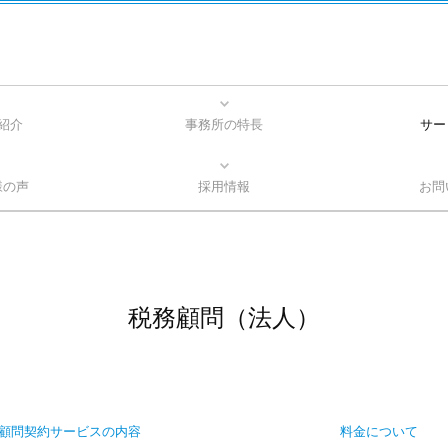
紹介
事務所の特長
サー
紹介
理念
グ
経営コン
税務顧
税務顧
会社
税務
様の声
採用情報
お問
数字で見る齋藤会計
職員インタビュー
はたらく環境
税務顧問（法人）
顧問契約サービスの内容
料金について