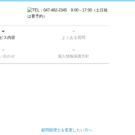
ビス内容
よくある質問
サルティング
問（法人）
問（個人）
設立支援
調査対策
相続
い合わせ
個人情報保護方針
個人情報の取扱いについて
顧問税理士を変更したい方へ