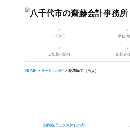
HOME
事務所
所長
経営
ブロ
ご依頼の流れ
依頼者
HOME
>
サービス内容
> 税務顧問（法人）
顧問税理士をお探しの方へ