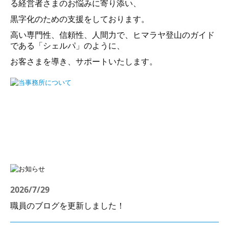
る経営者さまのお悩みに寄り添い、
税務顧問（個人）
黒字化のための支援をしております。
税務調査対策
高い専門性、信頼性、人間力で、ヒマラヤ登山のガイド
である「シェルパ」のように、
経営コンサルティング
お客さまを導き、サポートいたします。
相続
よくある質問
ご依頼の流れ
依頼者様の声
採用情報
職員インタビュー
2026/7/29
職員のブログを更新しました！
数字で見る齋藤会計