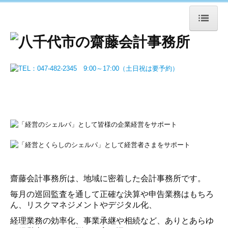
HOME
事務所紹介
所長紹介
経営理念
ブログ
事務所の特長
サービス内容
齋藤会計事務所は、地域に密着した会計事務所です。
毎月の巡回監査を通して正確な決算や申告業務はもちろ
会社設立支援
ん、リスクマネジメントやデジタル化、
税務顧問（法人）
経理業務の効率化、事業承継や相続など、ありとあらゆ