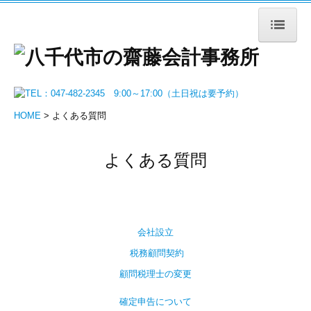
HOME
事務所紹介
HOME
> よくある質問
所長紹介
経営理念
よくある質問
ブログ
事務所の特長
会社設立
サービス内容
税務顧問契約
会社設立支援
顧問税理士の変更
税務顧問（法人）
確定申告について