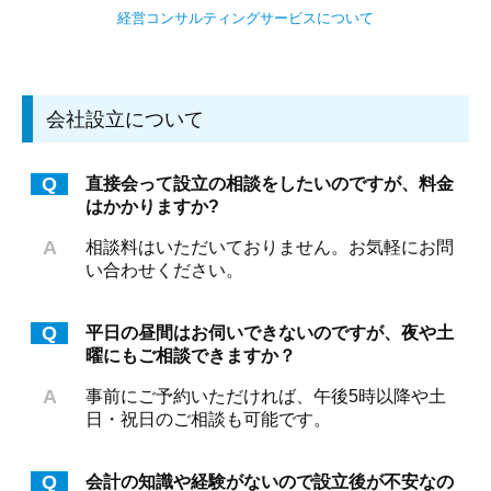
経営コンサルティングサービスについて
税務顧問（個人）
税務調査対策
会社設立について
経営コンサルティング
相続
Q
直接会って設立の相談をしたいのですが、料金
はかかりますか?
よくある質問
A
相談料はいただいておりません。お気軽にお問
ご依頼の流れ
い合わせください。
依頼者様の声
Q
平日の昼間はお伺いできないのですが、夜や土
採用情報
曜にもご相談できますか？
A
事前にご予約いただければ、午後5時以降や土
職員インタビュー
日・祝日のご相談も可能です。
数字で見る齋藤会計
Q
会計の知識や経験がないので設立後が不安なの