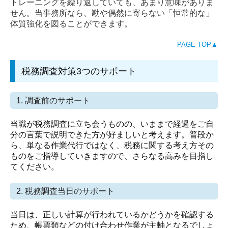
トレーニングを繰り返していても、あまり意味がありま
はたらく環境
せん。当事務所なら、勘や偶然に寄らない「恒常的な」
体質強化を図ることができます。
お問い合わせ
PAGE TOP▲
個人情報保護方針
個人情報の取扱いについて
税務調査対策3つのサポート
1. 調査前のサポート
当職が税務調査に立ち会うものの、いままで経過をご自
分の言葉で説明できた方が好ましいと考えます。普段か
ら、単なる作業代行ではなく、税務に関する考え方その
ものをご指導していきますので、さらなる高みを目指し
てください。
2. 税務調査当日のサポート
当日は、正しい計算が行われているかどうかを確認する
ため、帳票類などの付け合わせ作業が主軸となるでしょ