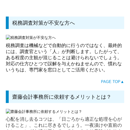
税務顧問（個人）
税務調査対策
税務調査対策が不安な方へ
経営コンサルティング
相続
税務調査は機械などで自動的に行うのではなく、最終的
には、調査官という「人」が判断します。したがって、
よくある質問
ある程度の主観が混じることは避けられないでしょう。
対応の仕方ひとつで誤解を与えかねませんので、慣れな
ご依頼の流れ
いうちは、専門家を窓口としてご活用ください。
依頼者様の声
PAGE TOP▲
採用情報
齋藤会計事務所に依頼するメリットとは？
職員インタビュー
数字で見る齋藤会計
心配を消し去るコツは、「日ごろから適正な処理を心が
けること」、これに尽きるでしょう。一夜漬けや直前の